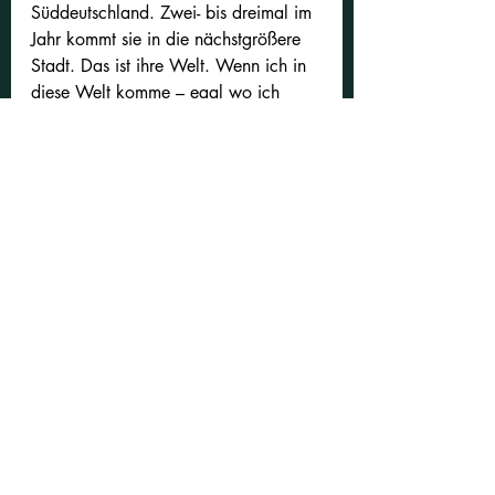
Süddeutschland. Zwei- bis dreimal im 
Jahr kommt sie in die nächstgrößere 
Stadt. Das ist ihre Welt. Wenn ich in 
diese Welt komme – egal wo ich 
vorher gerade unterwegs war –, 
adaptiere ich mich in ihre Welt, sonst 
würde das nicht funktionieren. 
Grundsätzlich ist sie ein empathischer 
Mensch, aber weil sie nur diese Welt 
kennt, kann sie sich nicht in mein 
Leben zwischen Berlin, Indien und 
USA hineinversetzen. Berlin kann sie 
sich noch vorstellen, nachdem sie 
mich besucht hat. Aber letztlich habe 
ich eingesehen, dass manche 
Menschen nur in ihrem Kontext, in 
ihrer Blase bleiben. Und das ist, was 
du in der Kommunikation von ihnen 
erwartet kannst. Punkt. Bei diesen 